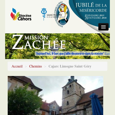
Accueil
Information générale
Chemins
Cajarc Limogne Saint Géry
Accueil
>
Chemins
>