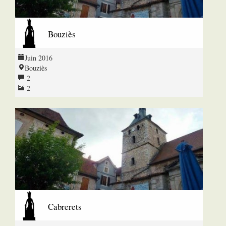
Bouziès
Juin 2016
Bouziès
2
2
Cabrerets