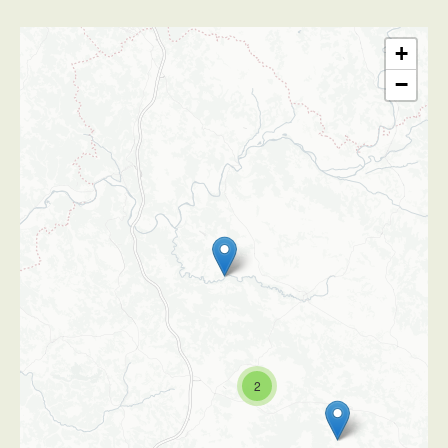
+
−
2