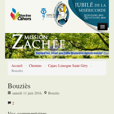
Accueil
Information générale
Chemins
Accueil
>
Chemins
>
Cajarc Limogne Saint Géry
>
Bouziès
Bouziès
samedi 11 juin 2016
,
Bouziès
2
Vos commentaires