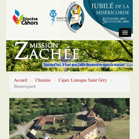
Accueil
Information générale
Chemins
Accueil
>
Chemins
>
Cajarc Limogne Saint Géry
>
Beauregard