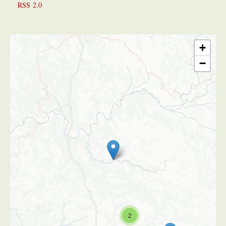
RSS 2.0
+
−
2