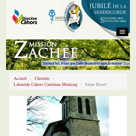
Accueil
Information générale
Chemins
Accueil
>
Chemins
>
Saint Henri
Labastide Cahors Castelnau Montcuq
>