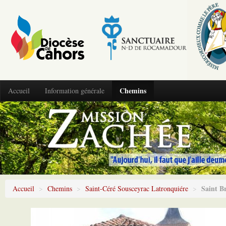
Chemins
Accueil
Information générale
Saint B
Accueil
>
Chemins
>
Saint-Céré Sousceyrac Latronquiére
>