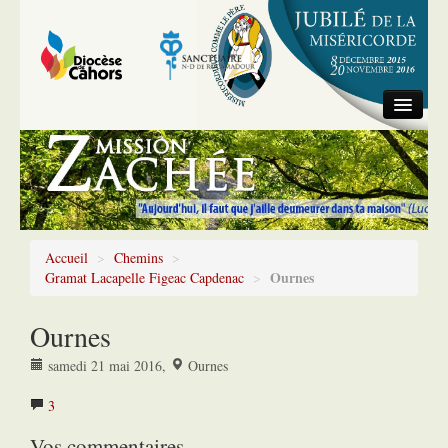
Accueil
Information générale
Chemins
Accueil
>
Chemins
>
Ournes
Gramat Lacapelle Figeac Capdenac
>
Ournes
samedi 21 mai 2016
,
Ournes
3
Vos commentaires