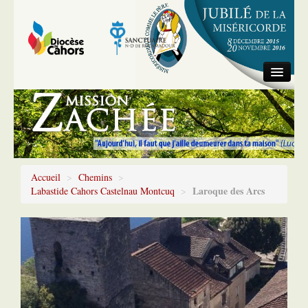
Accueil
Information générale
Chemins
Accueil
>
Chemins
>
Laroque des Arcs
Labastide Cahors Castelnau Montcuq
>