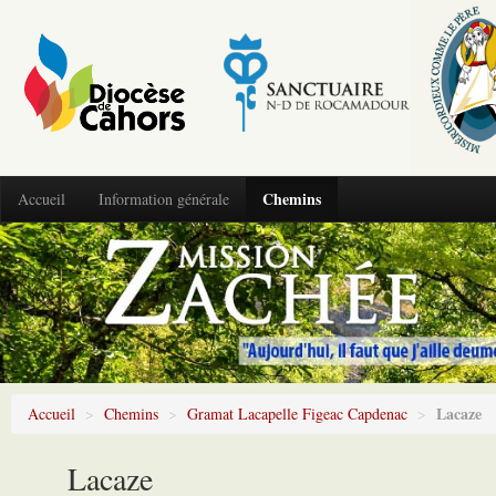
Chemins
Accueil
Information générale
Lacaze
Accueil
>
Chemins
>
Gramat Lacapelle Figeac Capdenac
>
Lacaze