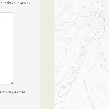
.
>
<del>
<ins>
scussion par email