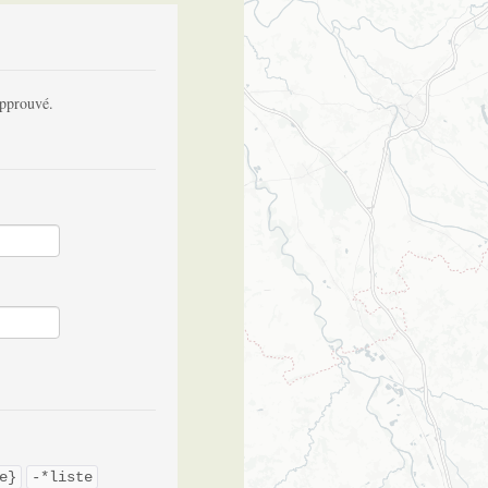
approuvé.
e}
-*liste