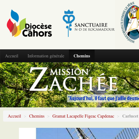
Chemins
Accueil
Information générale
Carlucet
Accueil
>
Chemins
>
Gramat Lacapelle Figeac Capdenac
>