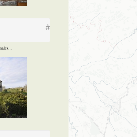
#
ales...