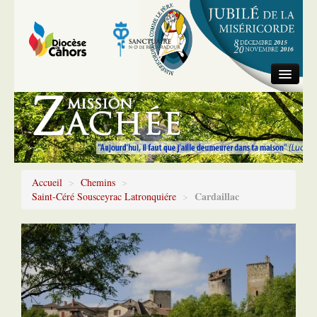
Accueil
Information générale
Chemins
Accueil
>
Chemins
>
Cardaillac
Saint-Céré Sousceyrac Latronquiére
>