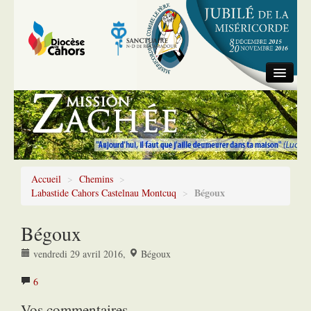
Accueil
Information générale
Chemins
Accueil
>
Chemins
>
Bégoux
Labastide Cahors Castelnau Montcuq
>
Bégoux
vendredi 29 avril 2016
,
Bégoux
6
Vos commentaires