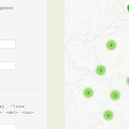
approuvé.
6
4
6
3
e}
-*liste
.
>
<del>
<ins>
4