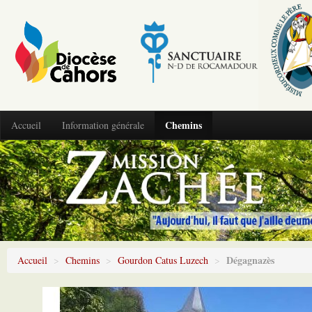
Chemins
Accueil
Information générale
Dégagnazès
Accueil
>
Chemins
>
Gourdon Catus Luzech
>